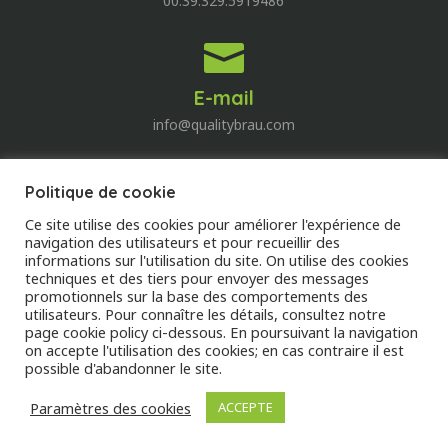
00.39.329.5919486

E-mail
info@qualitybrau.com
Politique de cookie
Quality Wine
Ce site utilise des cookies pour améliorer l'expérience de
Découvrez le monde du vin!
navigation des utilisateurs et pour recueillir des
informations sur l'utilisation du site. On utilise des cookies
techniques et des tiers pour envoyer des messages
DECOUVREZ
promotionnels sur la base des comportements des
utilisateurs. Pour connaître les détails, consultez notre
page cookie policy ci-dessous. En poursuivant la navigation
on accepte l'utilisation des cookies; en cas contraire il est
possible d'abandonner le site.
Pricacy Policy
–
Cookie Policy
Paramètres des cookies
ACCEPTE
Web design:
DIGIVAL