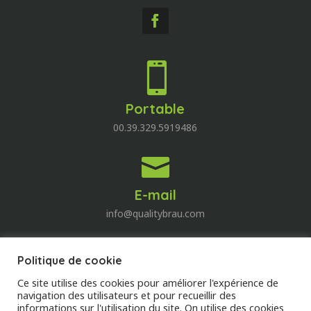

Portable
00.39.329.5919486

E-mail
info@qualitybrau.com
Politique de cookie
Quality Wine
Ce site utilise des cookies pour améliorer l'expérience de
Découvrez le monde du vin!
navigation des utilisateurs et pour recueillir des
informations sur l'utilisation du site. On utilise des cookies