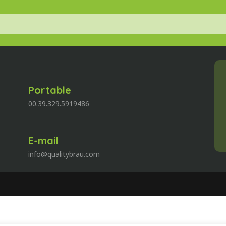
Portable
00.39.329.5919486
E-mail
info@qualitybrau.com