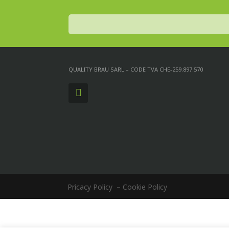
QUALITY BRAU SARL – CODE TVA CHE-259.897.570
Pricacy Policy
–
Cookie Policy