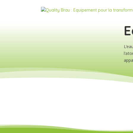
E
L'ea
l'at
appa