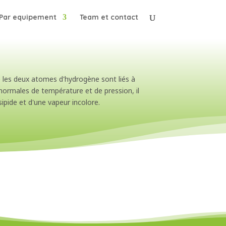
Par equipement
Team et contact
 les deux atomes d'hydrogène sont liés à
 normales de température et de pression, il
pide et d'une vapeur incolore.