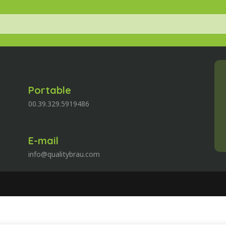
Portable
00.39.329.5919486
E-mail
info@qualitybrau.com