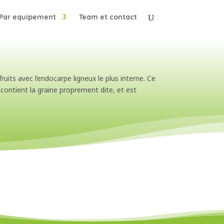
Par equipement
Team et contact
uits avec l’endocarpe ligneux le plus interne. Ce
 contient la graine proprement dite, et est