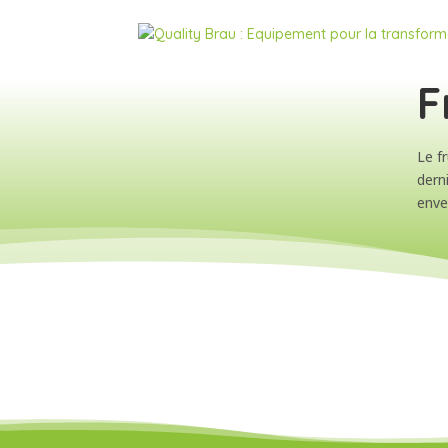
F
Le f
dern
enve