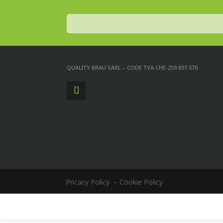
QUALITY BRAU SARL – CODE TVA CHE-259.897.570
Pricacy Policy
–
Cookie Policy