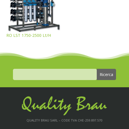
RO LST 1750-2500 Lt/H
QUALITY BRAU SARL – CODE TVA CHE-259.897.570