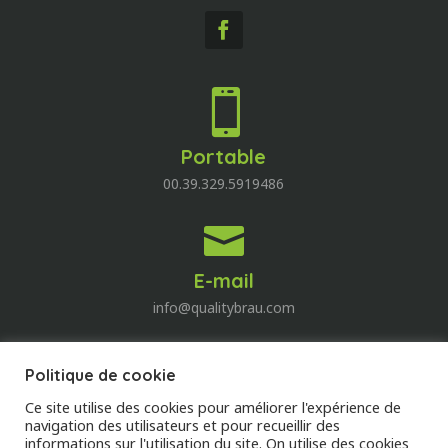

Portable
00.39.329.5919486

E-mail
info@qualitybrau.com
Politique de cookie
Quality Wine
Ce site utilise des cookies pour améliorer l'expérience de
Découvrez le monde du vin!
navigation des utilisateurs et pour recueillir des
informations sur l'utilisation du site. On utilise des cookies