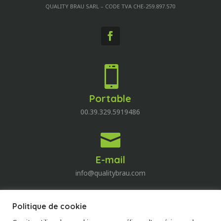
QUALITY BRAU SARL – CODE TVA CHE-259.897.570

Portable
00.39.329.5919486

E-mail
info@qualitybrau.com
Politique de cookie
Quality Wine