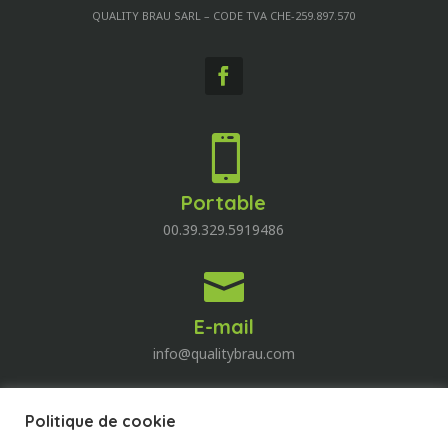
QUALITY BRAU SARL – CODE TVA CHE-259.897.570

Portable
00.39.329.5919486

E-mail
info@qualitybrau.com
Politique de cookie
Quality Wine