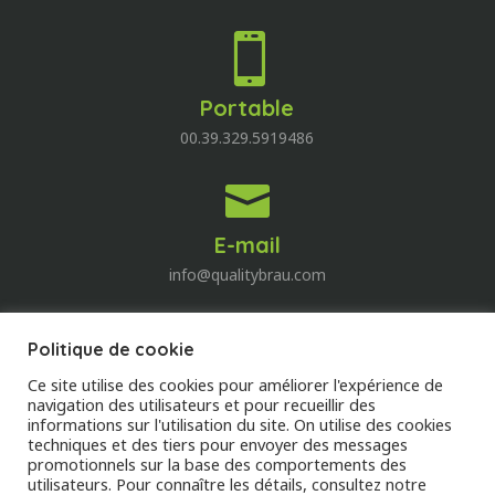

Portable
00.39.329.5919486

E-mail
info@qualitybrau.com
Politique de cookie
Quality Wine
Ce site utilise des cookies pour améliorer l'expérience de
Découvrez le monde du vin!
navigation des utilisateurs et pour recueillir des
informations sur l'utilisation du site. On utilise des cookies
techniques et des tiers pour envoyer des messages
DECOUVREZ
promotionnels sur la base des comportements des
utilisateurs. Pour connaître les détails, consultez notre