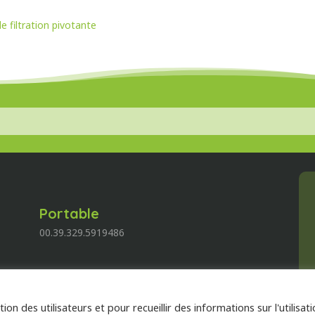
e filtration pivotante
Portable
00.39.329.5919486
E-mail
info@qualitybrau.com
ion des utilisateurs et pour recueillir des informations sur l'utilisat