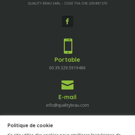
QUALITY BRAU SARL – CODE TVA CHE-259.897.570

Portable
00.39.329.5919486

E-mail
info@qualitybrau.com
Politique de cookie
Quality Wine