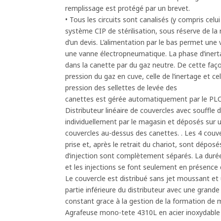
remplissage est protégé par un brevet.
• Tous les circuits sont canalisés (y compris cel
système CIP de stérilisation, sous réserve de la 
d’un devis. L’alimentation par le bas permet une v
une vanne électropneumatique. La phase d’inertag
dans la canette par du gaz neutre. De cette faço
pression du gaz en cuve, celle de l’inertage et ce
pression des sellettes de levée des
canettes est gérée automatiquement par le PLC
Distributeur linéaire de couvercles avec souffle 
individuellement par le magasin et déposés sur 
couvercles au-dessus des canettes. . Les 4 couv
prise et, après le retrait du chariot, sont déposé
d’injection sont complètement séparés. La durée
et les injections se font seulement en présence 
Le couvercle est distribué sans jet moussant et 
partie inférieure du distributeur avec une grande 
constant grace à la gestion de la formation de
Agrafeuse mono-tete 4310L en acier inoxydable 