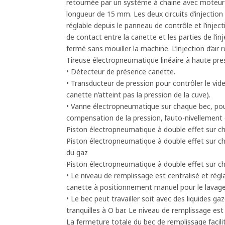
retournée par un système à chaine avec moteur p
longueur de 15 mm. Les deux circuits d’injectio
réglable depuis le panneau de contrôle et l’inject
de contact entre la canette et les parties de l’in
fermé sans mouiller la machine. L’injection d’air 
Tireuse électropneumatique linéaire à haute pre
• Détecteur de présence canette.
• Transducteur de pression pour contrôler le vide 
canette n’atteint pas la pression de la cuve).
• Vanne électropneumatique sur chaque bec, pour
compensation de la pression, l’auto-nivellement 
Piston électropneumatique à double effet sur ch
Piston électropneumatique à double effet sur ch
du gaz
Piston électropneumatique à double effet sur cha
• Le niveau de remplissage est centralisé et ré
canette à positionnement manuel pour le lavage et
• Le bec peut travailler soit avec des liquides g
tranquilles à O bar. Le niveau de remplissage est 
La fermeture totale du bec de remplissage facili