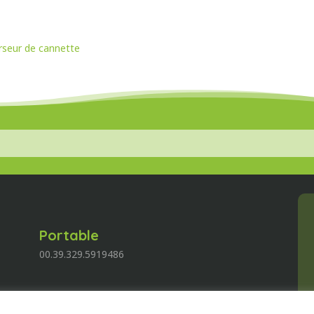
rseur de cannette
Portable
00.39.329.5919486
E-mail