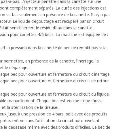
as-à-pas. L’injecteur pénètre dans la canette sur une
n sont complètement séparés. La durée des injections est
ion se fait seulement en présence de la canette. Il n’y a pas
jecteur. Le liquide d’égouttage est récupéré par un circuit
réduit sensiblement le résidu d’eau dans la canette.
ssion pour canettes 4/6 becs. La machine est équipée de :
et la pression dans la canette (le bec ne remplit pas si la
 permettre, en présence de la canette, l’inertage, la
et le dégazage.
aque bec pour ouverture et fermeture du circuit d’inertage.
aque bec pour ouverture et fermeture du circuit de retour
que bec pour ouverture et fermeture du circuit du liquide.
glable manuellement. Chaque bec est équipé d’une fausse
 la stérilisation de la tireuse.
azeux jusqu’à une pression de 4 bars, soit avec des produits
précis même sans l’utilisation du circuit auto-nivelant.
te le dégazage même avec des produits difficiles. Le bec de