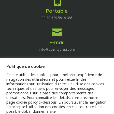
Portable
00.39.329.5919486

E-mail
info@qualitybrau.com
Politique de cookie
Quality Wine
Ce site utilise des cookies pour améliorer l'expérience de
Découvrez le monde du vin!
navigation des utilisateurs et pour recueillir des
informations sur l'utilisation du site. On utilise des cookies
techniques et des tiers pour envoyer des messages
DECOUVREZ
promotionnels sur la base des comportements des
utilisateurs. Pour connaître les détails, consultez notre
page cookie policy ci-dessous. En poursuivant la navigation
on accepte l'utilisation des cookies; en cas contraire il est
possible d'abandonner le site.