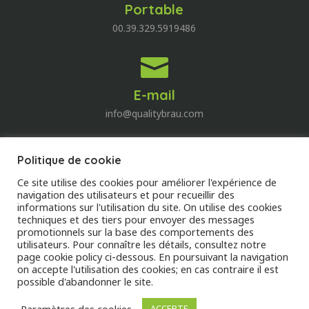
Portable
00.39.329.5919486

E-mail
info@qualitybrau.com
Politique de cookie
Quality Wine
Ce site utilise des cookies pour améliorer l'expérience de
Découvrez le monde du vin!
navigation des utilisateurs et pour recueillir des
informations sur l'utilisation du site. On utilise des cookies
techniques et des tiers pour envoyer des messages
DECOUVREZ
promotionnels sur la base des comportements des
utilisateurs. Pour connaître les détails, consultez notre
page cookie policy ci-dessous. En poursuivant la navigation
on accepte l'utilisation des cookies; en cas contraire il est
possible d'abandonner le site.
Pricacy Policy
–
Cookie Policy
Paramètres des cookies
ACCEPTE