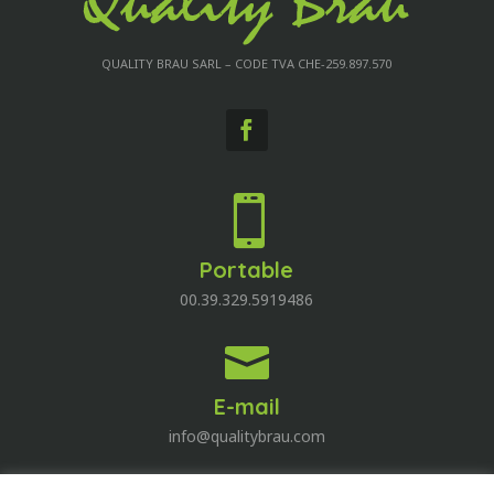
QUALITY BRAU SARL – CODE TVA CHE-259.897.570

Portable
00.39.329.5919486

E-mail
info@qualitybrau.com