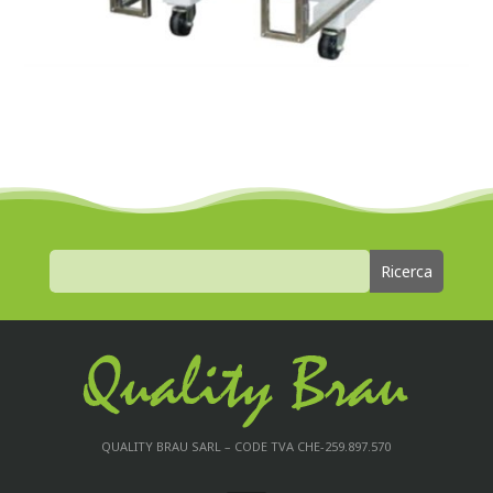
QUALITY BRAU SARL – CODE TVA CHE-259.897.570