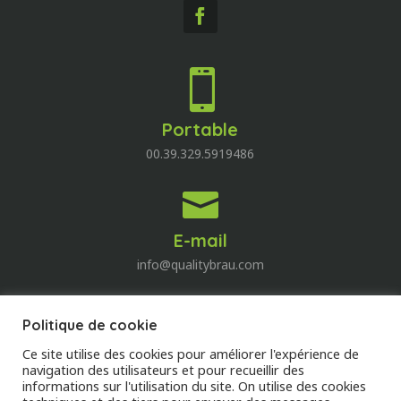

Portable
00.39.329.5919486

E-mail
info@qualitybrau.com
Politique de cookie
Quality Wine
Ce site utilise des cookies pour améliorer l'expérience de
Découvrez le monde du vin!
navigation des utilisateurs et pour recueillir des
informations sur l'utilisation du site. On utilise des cookies