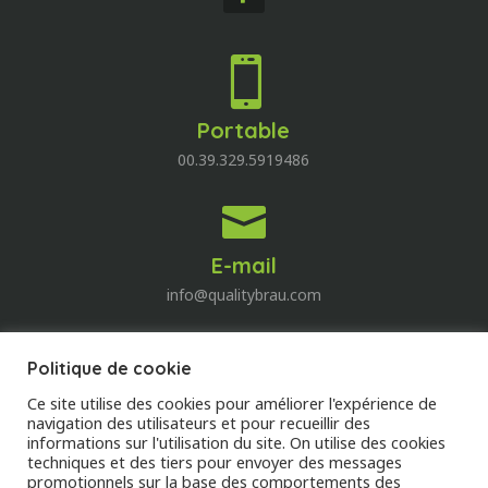

Portable
00.39.329.5919486

E-mail
info@qualitybrau.com
Politique de cookie
Quality Wine
Ce site utilise des cookies pour améliorer l'expérience de
Découvrez le monde du vin!
navigation des utilisateurs et pour recueillir des
informations sur l'utilisation du site. On utilise des cookies
techniques et des tiers pour envoyer des messages
DECOUVREZ
promotionnels sur la base des comportements des