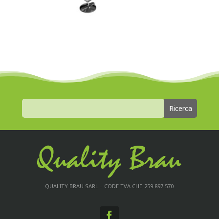
QUALITY BRAU SARL – CODE TVA CHE-259.897.570